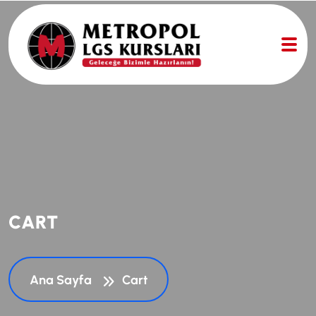
C
A
R
T
Ana Sayfa
Cart