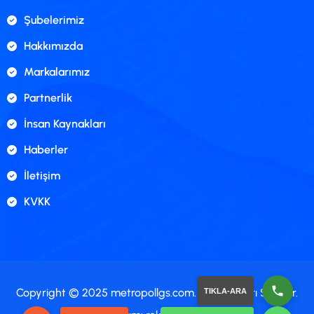
Şubelerimiz
Hakkımızda
Markalarımız
Partnerlik
İnsan Kaynakları
Haberler
İletişim
KVKK
Copyright © 2025 metropollgs.com. Tüm Hakları Saklıdır.
TIKLA-ARA