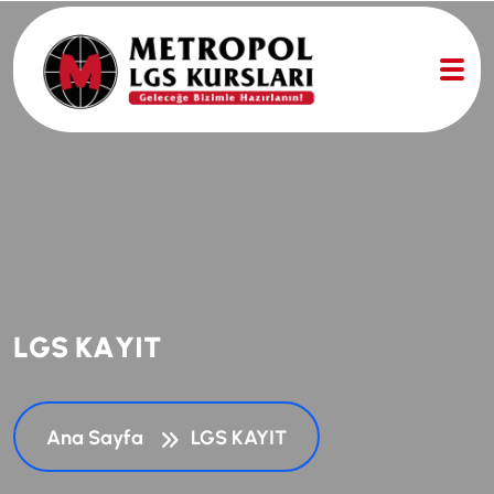
L
G
S
K
A
Y
I
T
Ana Sayfa
LGS KAYIT