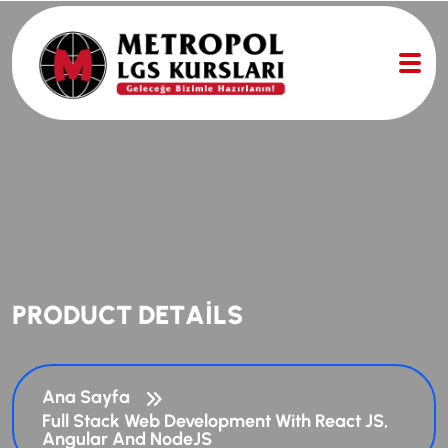
P
R
O
D
U
C
T
D
E
T
A
I
L
S
Ana Sayfa
Full Stack Web Development With React JS,
Angular And NodeJS